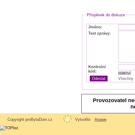
Příspěvek do diskuze
Jméno
:
Text zprávy
:
Kontrolní
kód
:
spamu
)
Všechny 
Provozovatel ne
n
Copyright proBytaDum.cz
Vytvořilo
Anawe