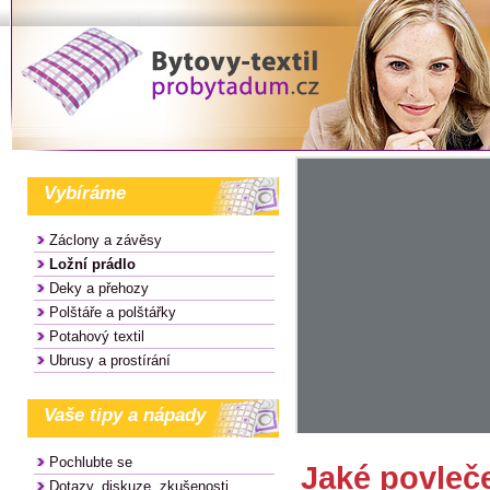
Vybíráme
Záclony a závěsy
Ložní prádlo
Deky a přehozy
Polštáře a polštářky
Potahový textil
Ubrusy a prostírání
Vaše tipy a nápady
Pochlubte se
Jaké povleč
Dotazy, diskuze, zkušenosti