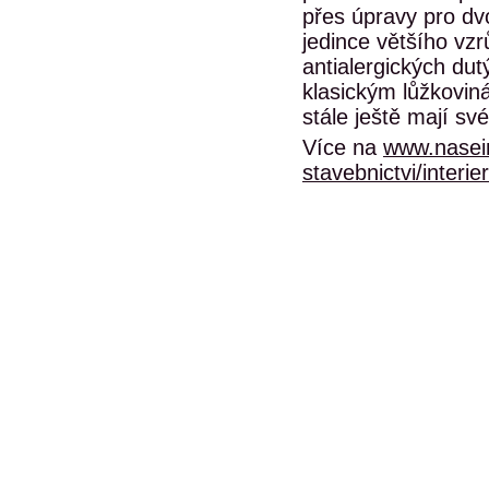
přes úpravy pro dv
jedince většího vzr
antialergických dut
klasickým lůžkovin
stále ještě mají své
Více na
www.nasein
stavebnictvi/interier