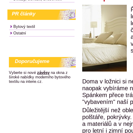
PR články
Bytový textil
Ostatní
a
s
Doporučujeme
Vyberte si nové
závěsy
na okna z
široké nabídky moderního bytového
Doma v ložnici si n
textilu na interie.cz.
naopak vybíráme ná
Spánkem přece tráv
"vybavením" naší p
Důležitější než obl
polštáře, pokrývky.
a materiálů a v ne
pro letní i zimní po