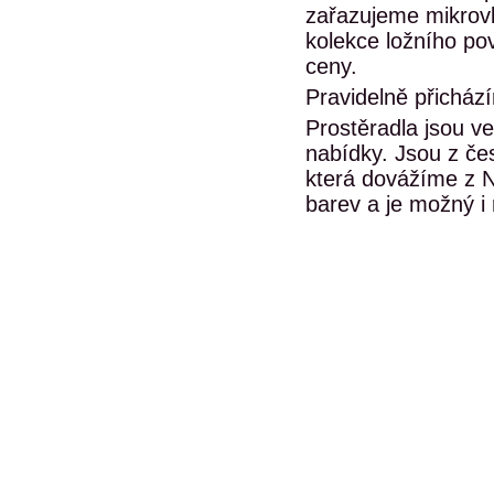
zařazujeme mikrovl
kolekce ložního po
ceny.
Pravidelně přicház
Prostěradla jsou v
nabídky. Jsou z če
která dovážíme z N
barev a je možný i