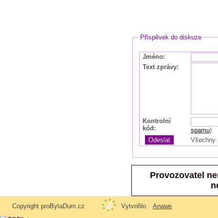
Příspěvek do diskuze
Jméno
:
Text zprávy
:
Kontrolní
kód
:
spamu
)
Všechny 
Provozovatel ne
n
Copyright proBytaDum.cz
Vytvořilo
Anawe