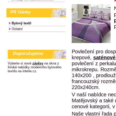
PR články
Bytový textil
Ostatní
Povlečení pro dosp
Doporučujeme
krepové,
saténové
povlečení z perkalu
Vyberte si nové
závěsy
na okna z
široké nabídky moderního bytového
mikrokrepu. Rozmě
textilu na interie.cz.
140x200 , prodlouž
francouzský rozm
220x240cm.
V naší nabídce nec
Matějovský a také n
cenové kategorii, v
Naše vlastní řada 