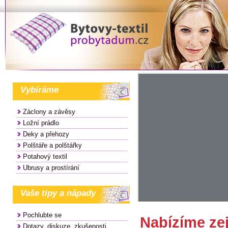
Vybíráme
Záclony a závěsy
Ložní prádlo
Deky a přehozy
Polštáře a polštářky
Potahový textil
Ubrusy a prostírání
Vaše tipy a nápady
Pochlubte se
Nabízíme ze
Dotazy, diskuze, zkušenosti